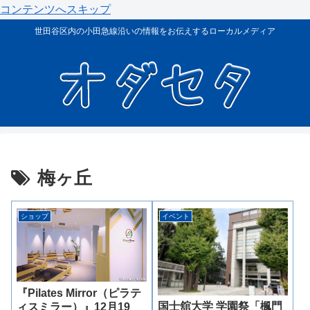
コンテンツへスキップ
世田谷区内の小田急線沿いの情報をお伝えするローカルメディア
梅ヶ丘
ショップ
イベント
『Pilates Mirror（ピラテ
国士舘大学 学園祭「楓門
ィスミラー）』12月19