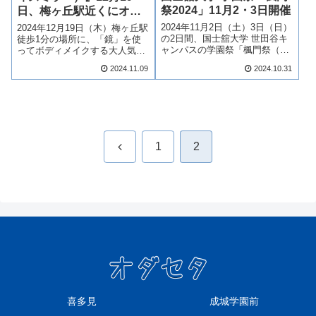
祭2024」11月2・3日開催
日、梅ヶ丘駅近くにオー
プン
2024年11月2日（土）3日（日）
2024年12月19日（木）梅ヶ丘駅
の2日間、国士舘大学 世田谷キ
徒歩1分の場所に、「鏡」を使
ャンパスの学園祭「楓門祭（ふ
ってボディメイクする大人気の
うもんさい）2024」が開催され
マシンピラティススタジオ
2024.11.09
2024.10.31
ます。最寄り駅は梅ヶ丘駅で、
『Pilates Mirror（ピラティスミ
徒歩13分程度の場所となりま
ラー）梅ヶ丘』がオープンしま
す。「梅ヶ丘ステージ」と「世
す。『Pilates Mirror』は、「も
田谷ステージ」と称した2つの
っと鏡が...
ス...
前
1
2
へ
喜多見
成城学園前