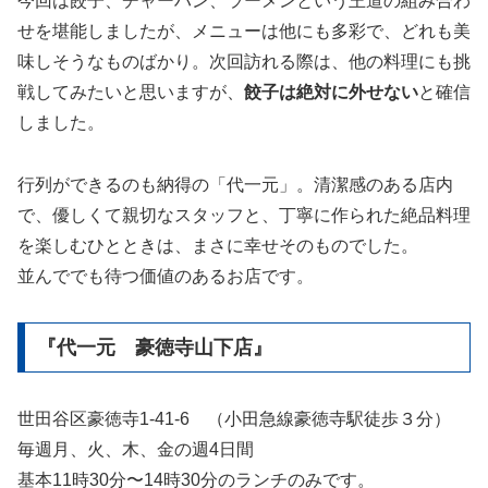
今回は餃子、チャーハン、ラーメンという王道の組み合わ
せを堪能しましたが、メニューは他にも多彩で、どれも美
味しそうなものばかり。次回訪れる際は、他の料理にも挑
戦してみたいと思いますが、
餃子は絶対に外せない
と確信
しました。
行列ができるのも納得の「代一元」。清潔感のある店内
で、優しくて親切なスタッフと、丁寧に作られた絶品料理
を楽しむひとときは、まさに幸せそのものでした。
並んででも待つ価値のあるお店です。
『代一元 豪徳寺山下店』
世田谷区豪徳寺1-41-6 （小田急線豪徳寺駅徒歩３分）
毎週月、火、木、金の週4日間
基本11時30分〜14時30分のランチのみです。