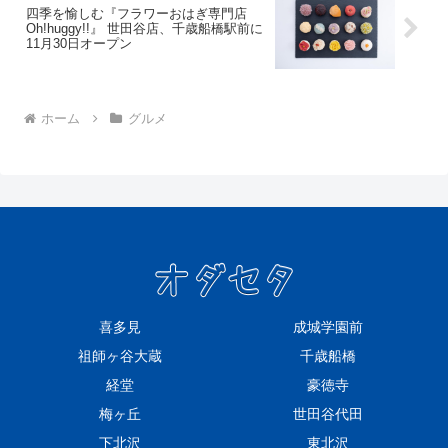
四季を愉しむ『フラワーおはぎ専門店
Oh!huggy!!』 世田谷店、千歳船橋駅前に
11月30日オープン
ホーム
グルメ
喜多見
成城学園前
祖師ヶ谷大蔵
千歳船橋
経堂
豪徳寺
梅ヶ丘
世田谷代田
下北沢
東北沢