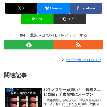
X
Bluesky
Facebook
LINE
コピー
the 下北沢 REPORTERをフォローする
the 下北沢 REPORTER
関連記事
和牛メス牛一頭買い！「焼肉スエ
グルメ
ヒロ館」千歳船橋にオープン
​千歳船橋駅から徒歩9分、環状八号線沿い
世田谷区桜丘に、新たな焼肉店「焼肉ス