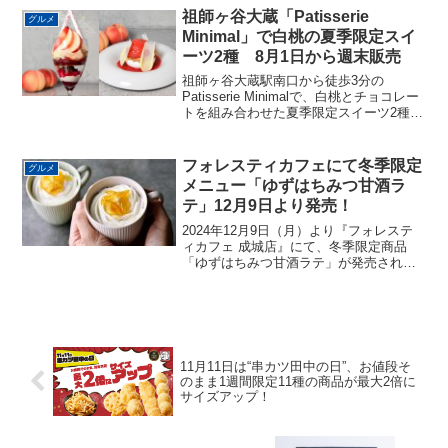
ん、大阪名物の「紅しょうが」、お子...
祖師ヶ谷大蔵「Patisserie
グルメ
Minimal」で白桃の夏季限定スイ
ーツ2種 8月1日から週末販売
祖師ヶ谷大蔵駅南口から徒歩3分の
Patisserie Minimalで、白桃とチョコレー
トを組み合わせた夏季限定スイーツ2種
が、8月1日から9月27日までの土日に販売
されます。
フォレスティカフェにて冬季限定
グルメ
メニュー「ゆずはちみつ甘酒ラ
テ」12月9日より発売！
2024年12月9日（月）より『フォレステ
ィカフェ 成城店』にて、冬季限定商品
「ゆずはちみつ甘酒ラテ」が発売されま
す。ゆずはちみつ甘酒ラテ（HOT）店内
飲食 550円（税込）・テイクアウト 540
円（税込）「ゆずはちみつ甘酒ラテ」
は、ゆずの...
11月11日は“串カツ田中の日”、お値段そ
のまま1週間限定11種の商品が最大2倍に
サイズアップ！