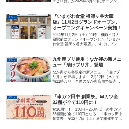
エヒロ館」が2025年3月3日にオープンし
ました！ このお店は、昭和八年創業の
「肉の名門スエヒロ館」が手掛ける、和
牛一頭買い専門の焼肉店です。​長年培っ
『いまがわ食堂 祖師ヶ谷大蔵
グルメ
てきた肉の目...
店』11月2日グランドオープン、
オープニングキャンペーン実施！
2024年11月2日（土）11時、祖師ヶ谷大
蔵駅前にグランドオープンした『いまが
わ食堂 祖師ヶ谷大蔵店』。すでにプレオ
ープンの模様をレポートしましたが、2日
（土）から7日（木）までの6日間にわた
り、ランチタイムは11:00から15:00ま
九州産ブリ使用！なか卯の新メニ
グルメ
で...
ュー「漬けブリ丼」登場
なか卯から冬限定の新メニュー「漬けブ
リ丼」が登場します！ 2月12日（水）午
前11時より、全国のなか卯店舗で販売開
始です。九州産ブリを特製ダレで堪能こ
の「漬けブリ丼」は、脂のりの良い九州
産のブリを使用し、なか卯特製のタレに
「串カツ田中 創業祭」串カツ全
グルメ
漬け込むことで、上...
33種が全て110円に！
祝16周年！ 130円～260円以下の串カツ
33種類が全て110円となる、「串カツ田中
創業祭」が12月7日（土）まで開催中で
す。串カツ田中不動の人気No.1「串カツ
豚」＆人気No.2の「串カツ牛」はもちろ