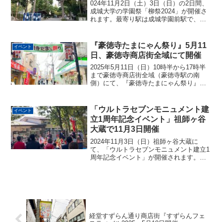
024年11月2日（土）3日（日）の2日間、
成城大学の学園祭「柳祭2024」が開催さ
れます。最寄り駅は成城学園前駅で、徒
歩4分の場所となります。ドラマやバラエ
ティで活躍している俳優・萩原利久さん
のトークショーや、生ファラオ・滝音が
『豪徳寺たまにゃん祭り』5月11
イベント
出演するお...
日、豪徳寺商店街全域にて開催
2025年5月11日（日）10時半から17時半
まで豪徳寺商店街全域（豪徳寺駅の南
側）にて、『豪徳寺たまにゃん祭り』が
開催されます。『豪徳寺たまにゃん祭
り』『豪徳寺たまにゃん祭り』では、ま
ず10時30分から豪徳寺駅前ガード下でオ
「ウルトラセブンモニュメント建
イベント
ープニングステ...
立1周年記念イベント」祖師ヶ谷
大蔵で11月3日開催
2024年11月3日（日）祖師ヶ谷大蔵に
て、「ウルトラセブンモニュメント建立1
周年記念イベント」が開催されます。
「ウルトラセブンモニュメント建立1周年
記念イベント」2023年11月3日に祖師ヶ
谷大蔵駅から徒歩5分強の砧八丁目児童遊
園に建立さ...
経堂すずらん通り商店街『すずらんフェ