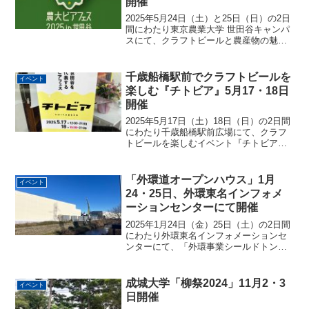
開催
2025年5月24日（土）と25日（日）の2日
間にわたり東京農業大学 世田谷キャンパ
スにて、クラフトビールと農産物の魅力
が融合する特別なイベント「農大マルシ
ェ×農大ビアフェス」が開催されます！農
とビールが出会う、夢の2日間「農大マル
千歳船橋駅前でクラフトビールを
イベント
シェ×農...
楽しむ『チトビア』5月17・18日
開催
2025年5月17日（土）18日（日）の2日間
にわたり千歳船橋駅前広場にて、クラフ
トビールを楽しむイベント『チトビア』
が開催されます。世田谷を代表するビア
フェス『チトビア』『チトビア』ってい
つからやってるイベントなんだろう。公
「外環道オープンハウス」1月
イベント
式インスタを見...
24・25日、外環東名インフォメ
ーションセンターにて開催
2025年1月24日（金）25日（土）の2日間
にわたり外環東名インフォメーションセ
ンターにて、「外環事業シールドトンネ
ル工事の状況等をお知らせするオープン
ハウス」が開催されます。「外環事業シ
ールドトンネル工事の状況等をお知らせ
成城大学「柳祭2024」11月2・3
イベント
するオープンハ...
日開催