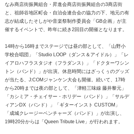
なみ商店街振興組合・昇進会商店街振興組合の3商店街
と、祖師谷地区町会・自治会連合会の協力の下、地元の有
志が結成したそしがや音楽祭制作委員会「GB企画」が主
催するイベントで、昨年に続き2回目の開催となります。
14時から16時までステージでは昼の部として、「山野小
学校合唱団」「Studio LOOP（ダンス＆アイドル）」「レ
イアロハフラスタジオ（フラダンス）」「ドクターワシン
トン（バンド）」が出演。休息時間にはざっくぅのグッズ
が当たる、J:COMジャンケン大会も開催。続いて、17時
から20時までは夜の部として、「津軽三味線 藤井黎元」
「カシミア・チェイサー・ホリデー（バンド）」「サルデ
ィアンDX（バンド）」「ギターインスト CUSTOM」
「成城クレージーベンチャーズ（バンド）」が出演し、
19時20分からは「Queen Tribute Live」が行われます。