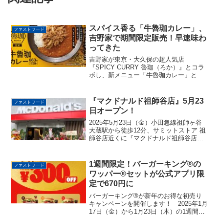
スパイス香る「牛魯珈カレー」、
ファストフード
吉野家で期間限定販売！早速味わ
ってきた
吉野家が東京・大久保の超人気店
『SPICY CURRY 魯珈（ろか）』とコラ
ボし、新メニュー「牛魯珈カレー」と
「肉だく牛魯珈カレー」を期間限定販売
します！販売期間は1月16日から4月末ま
でを予定していますが、早期終了の可能
『マクドナルド祖師谷店』5月23
ファストフード
性もあります。スパ...
日オープン！
2025年5月23日（金）小田急線祖師ヶ谷
大蔵駅から徒歩12分、サミットストア 祖
師谷店近くに『マクドナルド祖師谷店』
がオープンします。『マクドナルド祖師
谷店』ウエルシア世田谷千歳台二丁目店
のお隣でもあります元々サミットの駐車
1週間限定！バーガーキング®の
ファストフード
場だった場所で...
ワッパー®セットが公式アプリ限
定で670円に
バーガーキング®が新年のお得な初売り
キャンペーンを開催します！ 2025年1月
17日（金）から1月23日（木）の1週間限