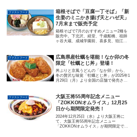
定で、人気の3種のワッパー®セットが通
常価格から30％オフ、つまり300円引きの
670円で楽しめるチャンスです。この割
箱根そばで「豆腐一丁そば」「新
ファストフード
引...
生姜のミニかき揚げ天とハゼ天」
7月末まで販売予定
箱根そばで7月のおすすめメニュー2種を
販売中。下北沢、経堂、千歳船橋、祖師
ヶ谷大蔵、成城学園前、喜多見、狛江の
各店でも取り扱います。
広島県産牡蠣を堪能！なか卯の冬
ファストフード
限定「牡蠣とじ丼」登場！
丼ぶりと京風うどんの「なか卯」から、
冬の贅沢な味覚「牡蠣とじ丼」が2025年1
月29日（月）より全国の店舗で発売され
ます！ 広島県産のジューシーな牡蠣フ
ライを、なか卯特製の割り下とふわとろ
の卵でとじた、心も体も温まる一品で
大阪王将55周年記念メニュー
ファストフード
す。旨みたっぷり...
「ZOKKONオムライス」12月25
日から期間限定発売！
2024年12月25日（水）より大阪王将に
て、大阪王将55周年記念メニュー
「ZOKKONオムライス」が期間限定で販
売されます。「ZOKKONオムライス」
は、創業55周年を記念して大阪王将が"こ