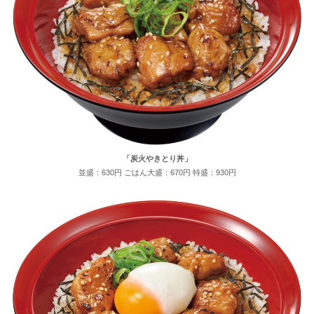
「炭火やきとり丼」
並盛：630円 ごはん大盛：670円 特盛：930円