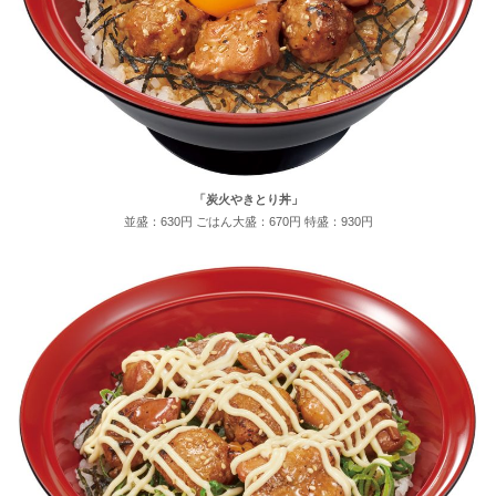
「炭火やきとり丼」
並盛：630円 ごはん大盛：670円 特盛：930円