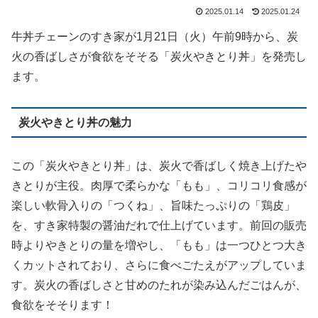
2025.01.14
2025.01.24
牛丼チェーンのすき家が1月21日（火）午前9時から、炭
火の香ばしさが食欲をそそる「炭火やきとり丼」を発売し
ます。
炭火やきとり丼の魅力
この「炭火やきとり丼」は、炭火で香ばしく焼き上げたや
きとりが主役。肉厚で柔らかな「もも」、コリコリ食感が
楽しい軟骨入りの「つくね」、旨味たっぷりの「鶏皮」
を、すき家特製の醤油だれで仕上げています。前回の販売
時よりやきとりの量を増やし、「もも」は一つひとつ大き
くカットされており、さらに食べごたえがアップしていま
す。炭火の香ばしさと甘めのたれが染み込んだごはんが、
食欲をそそります！