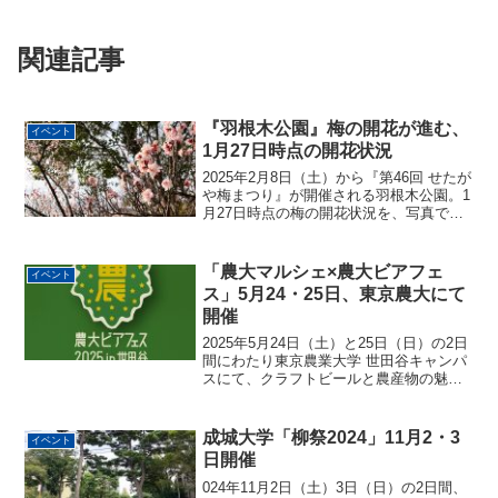
関連記事
『羽根木公園』梅の開花が進む、
イベント
1月27日時点の開花状況
2025年2月8日（土）から『第46回 せたが
や梅まつり』が開催される羽根木公園。1
月27日時点の梅の開花状況を、写真でお
知らせします。1月27日時点、梅林に向か
う階段付近ではハッキリと開花は確認で
きませんが少し上がると右手にピンク色
「農大マルシェ×農大ビアフェ
イベント
の「紅...
ス」5月24・25日、東京農大にて
開催
2025年5月24日（土）と25日（日）の2日
間にわたり東京農業大学 世田谷キャンパ
スにて、クラフトビールと農産物の魅力
が融合する特別なイベント「農大マルシ
ェ×農大ビアフェス」が開催されます！農
とビールが出会う、夢の2日間「農大マル
成城大学「柳祭2024」11月2・3
イベント
シェ×農...
日開催
024年11月2日（土）3日（日）の2日間、