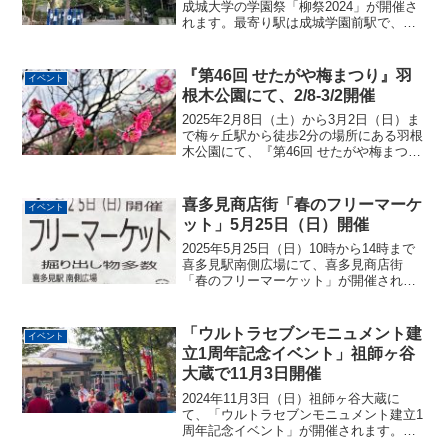
成城大学の学園祭「柳祭2024」が開催さ
れます。最寄り駅は成城学園前駅で、徒
歩4分の場所となります。ドラマやバラエ
ティで活躍している俳優・萩原利久さん
のトークショーや、生ファラオ・滝音が
『第46回 せたがや梅まつり』羽
イベント
出演するお...
根木公園にて、2/8-3/2開催
2025年2月8日（土）から3月2日（日）ま
で梅ヶ丘駅から徒歩2分の場所にある羽根
木公園にて、『第46回 せたがや梅まつ
り』が開催されます。羽根木公園には紅
梅や白梅など約670本の梅の木があり、都
内でも屈指の観梅の名所です。1978年に
喜多見商店街「春のフリーマーケ
イベント
『第...
ット」5月25日（日）開催
2025年5月25日（日）10時から14時まで
喜多見駅南側広場にて、喜多見商店街
「春のフリーマーケット」が開催されま
す（雨天中止）。喜多見駅南側広場喜多
見駅の南側の広場はオダセタの中でも随
一の広さを誇る広場で、色々なイベント
「ウルトラセブンモニュメント建
イベント
ができそうだなと...
立1周年記念イベント」祖師ヶ谷
大蔵で11月3日開催
2024年11月3日（日）祖師ヶ谷大蔵に
て、「ウルトラセブンモニュメント建立1
周年記念イベント」が開催されます。
「ウルトラセブンモニュメント建立1周年