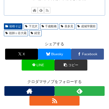
箱根そば
下北沢
千歳船橋
喜多見
成城学園前
祖師ヶ谷大蔵
経堂
シェアする
X
Bluesky
Facebook
LINE
コピー
クロダマサノブをフォローする