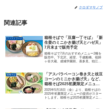
クロダマサノブ
関連記事
箱根そばで「豆腐一丁そば」「新
ファストフード
生姜のミニかき揚げ天とハゼ天」
7月末まで販売予定
箱根そばで7月のおすすめメニュー2種を
販売中。下北沢、経堂、千歳船橋、祖師
ヶ谷大蔵、成城学園前、喜多見、狛江の
各店でも取り扱います。
「アスパラベーコン巻き天と枝豆
箱根そば
コーンのミニかき揚げ天」など、
箱根そば2025初夏限定メニュー5
月16日より登場
2025年5月16日（金）より、箱根そばの
2025年初夏限定メニューの提供がスター
トします。箱根そば2025初夏限定メニュ
ー箱根そばの2025年初夏限定メニュー
は、昨夏に大好評を博したアスパラベー