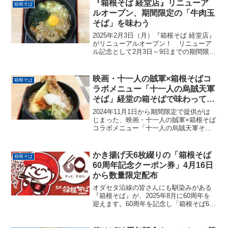
コン巻き天をのせた「アスパラベーコン
『箱根そば 経堂店』リニューア
箱根そば
巻き天と...
ルオープン、期間限定の「牛肉玉
そば」を味わう
2025年2月3日（月）『箱根そば 経堂店』
がリニューアルオープン！ リニューア
ル記念として2月3日～9日までの期間限定
で提供される「牛肉玉そば」を味わって
きました。リニューアルした『箱根そば
経堂店』リニューアルオープンを記念
映画・十一人の賊軍×箱根そばコ
箱根そば
し、2月3日...
ラボメニュー「十一人の烏賊天軍
そば」経堂の箱そばで味わってき
ました
2024年11月1日から期間限定で提供がは
じまった、映画・十一人の賊軍×箱根そば
コラボメニュー「十一人の烏賊天軍そ
ば」。朝イチから『箱根そば 経堂店』で
味わってきました。『箱根そば 経堂店』
11月1日から15日までの期間限定「十一人
かき揚げ天6枚綴りの「箱根そば
箱根そば
の烏賊天...
60周年記念クーポン券」4月16日
から数量限定配布
オダセタ沿線の皆さんにも馴染みがある
『箱根そば』が、2025年8月に60周年を
迎えます。60周年を記念し「箱根そば60
周年企画第一弾」として、かき揚げ天６
枚綴りの「箱根そば60周年記念クーポン