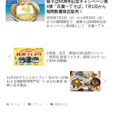
券」が4月16日から配布されます。配布さ
箱そば60周年記念キャンペーン第
箱根そば
れるのは...
4弾「豆腐一丁そば」7月1日から
期間数量限定販売！
2025年7月1日（火）から8月31日（日）
までの期間限定で、箱根そば60周年記念
キャンペーン第4弾として「豆腐一丁そ
ば」が提供されます。今年は60周年記念
キャンペーンなので、かなり期間が長め
ですねー。箱根そば「豆腐一丁そば」630
円（税込...
小田急・京王・東急の3社合同イベント
「世田谷 鉄道フェスタ」経堂コルティに
て9/14-15開催
11月2日グランドオープン！生のサバが味
わえる海鮮料理専門店『いまがわ食堂 祖
師ヶ谷大蔵店』
ホーム
グルメ
箱根そば